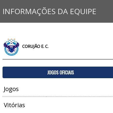
INFORMAÇÕES DA EQUIPE
CORUJÃO E. C.
JOGOS OFICIAIS
Jogos
Vitórias