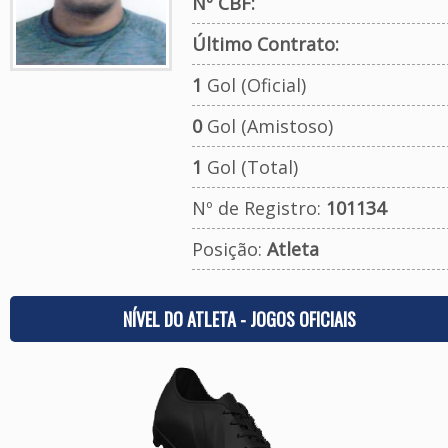
Nº CBF:
Último Contrato:
1
Gol (Oficial)
0
Gol (Amistoso)
1
Gol (Total)
Nº de Registro:
101134
Posição:
Atleta
NÍVEL DO ATLETA - JOGOS OFICIAIS