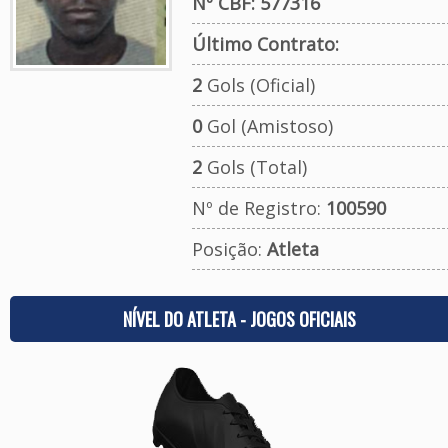
Nº CBF: 577316
Último Contrato:
2
Gols (Oficial)
0
Gol (Amistoso)
2
Gols (Total)
Nº de Registro:
100590
Posição:
Atleta
NÍVEL DO ATLETA - JOGOS OFICIAIS