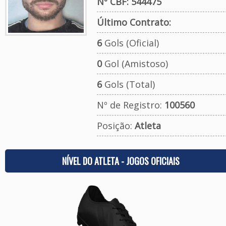
Nº CBF: 544475
Último Contrato:
6
Gols (Oficial)
0
Gol (Amistoso)
6
Gols (Total)
Nº de Registro:
100560
Posição:
Atleta
NÍVEL DO ATLETA - JOGOS OFICIAIS