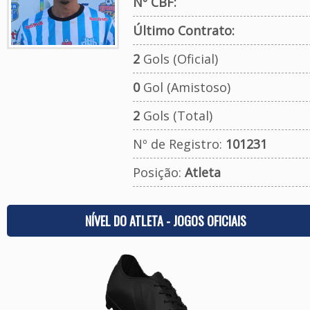
Nº CBF:
Último Contrato:
2
Gols (Oficial)
0
Gol (Amistoso)
2
Gols (Total)
Nº de Registro:
101231
Posição:
Atleta
NÍVEL DO ATLETA - JOGOS OFICIAIS