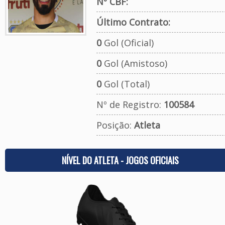
Nº CBF:
Último Contrato:
0
Gol (Oficial)
0
Gol (Amistoso)
0
Gol (Total)
Nº de Registro:
100584
Posição:
Atleta
NÍVEL DO ATLETA - JOGOS OFICIAIS