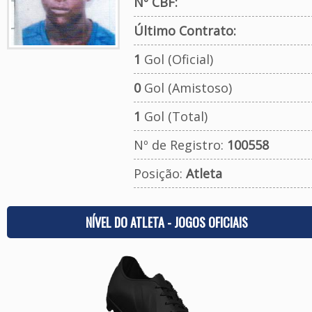
Nº CBF:
Último Contrato:
1
Gol (Oficial)
0
Gol (Amistoso)
1
Gol (Total)
Nº de Registro:
100558
Posição:
Atleta
NÍVEL DO ATLETA - JOGOS OFICIAIS