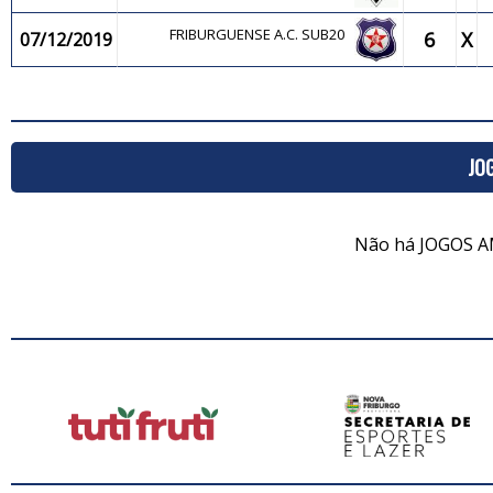
FRIBURGUENSE A.C. SUB20
6
X
07/12/2019
JO
Não há JOGOS A