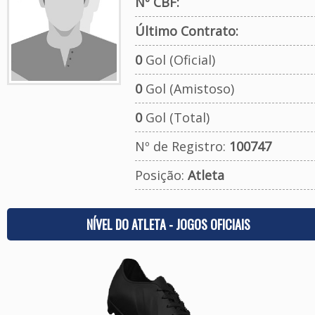
Nº CBF:
Último Contrato:
0
Gol (Oficial)
0
Gol (Amistoso)
0
Gol (Total)
Nº de Registro:
100747
Posição:
Atleta
NÍVEL DO ATLETA - JOGOS OFICIAIS