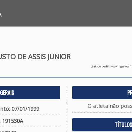
A
STO DE ASSIS JUNIOR
Link do perfil:
www.liganovafri
GERAIS
P
O atleta não pos
nto: 07/01/1999
: 191530A
TÍTULO