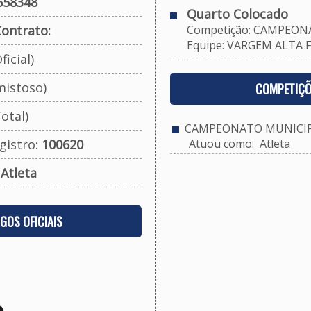
558348
Quarto Colocado
ontrato:
Competição: CAMPEONA
Equipe: VARGEM ALTA F.
ficial)
mistoso)
COMPETIÇÕ
otal)
CAMPEONATO MUNICIPA
gistro:
100620
Atuou como: Atleta
:
Atleta
OGOS OFICIAIS