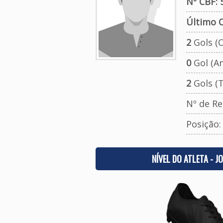
Nº CBF: 
Último C
2
Gols (O
0
Gol (A
2
Gols (T
Nº de Re
Posição
NÍVEL DO ATLETA - J