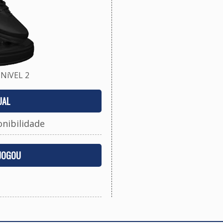
NíVEL 2
UAL
onibilidade
 JOGOU