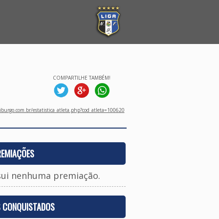
COMPARTILHE TAMBÉM!
burgo.com.br/estatistica_atleta.php?cod_atleta=100620
REMIAÇÕES
sui nenhuma premiação.
S CONQUISTADOS