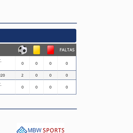
FALTAS
.
0
0
0
0
B20
2
0
0
0
.
0
0
0
0