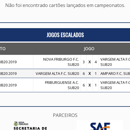
Não foi encontrado cartões lançados em campeonatos.
JOGOS ESCALADOS
TO
JOGO
NOVA FRIBURGO F.C.
VARGEM ALTA F.C
B20 2019
3
X
4
SUB20
SUB20
B20 2019
VARGEM ALTA F.C. SUB20
6
X
1
AMPARO F.C. SU
FRIBURGUENSE A.C.
VARGEM ALTA F.C
B20 2019
6
X
1
SUB20
SUB20
PARCEIROS