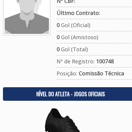
Nº CBF:
Último Contrato:
0
Gol (Oficial)
0
Gol (Amistoso)
0
Gol (Total)
Nº de Registro:
100748
Posição:
Comissão Técnica
NÍVEL DO ATLETA - JOGOS OFICIAIS