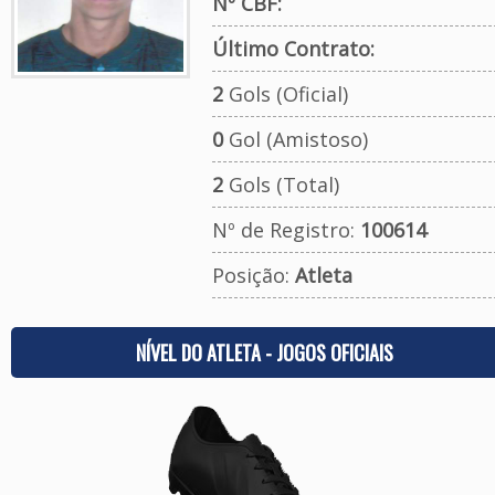
Nº CBF:
Último Contrato:
2
Gols (Oficial)
0
Gol (Amistoso)
2
Gols (Total)
Nº de Registro:
100614
Posição:
Atleta
NÍVEL DO ATLETA - JOGOS OFICIAIS