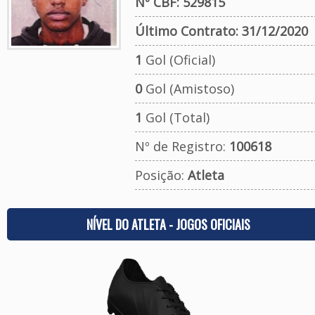
Nº CBF: 529815
Último Contrato: 31/12/2020
1
Gol (Oficial)
0
Gol (Amistoso)
1
Gol (Total)
Nº de Registro:
100618
Posição:
Atleta
NÍVEL DO ATLETA - JOGOS OFICIAIS