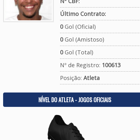
Nº CBF:
Último Contrato:
0
Gol (Oficial)
0
Gol (Amistoso)
0
Gol (Total)
Nº de Registro:
100613
Posição:
Atleta
NÍVEL DO ATLETA - JOGOS OFICIAIS