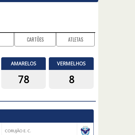
CARTÕES
ATLETAS
AMARELOS
VERMELHOS
78
8
CORUJÃO E. C.