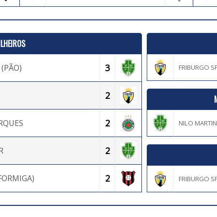
ILHEIROS
3
 (PÃO)
FRIBURGO SP
2
2
RQUES
NILO MARTINS
2
R
2
FORMIGA)
FRIBURGO SP