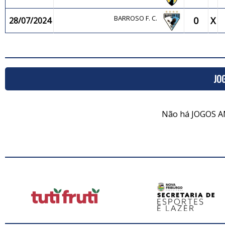
BARROSO F. C.
0
X
28/07/2024
JO
Não há JOGOS A