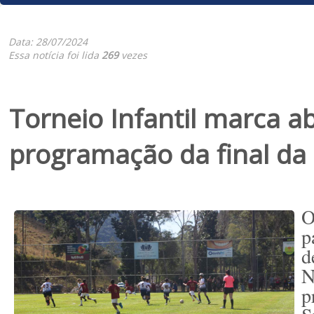
Data: 28/07/2024
Essa notícia foi lida
269
vezes
Torneio Infantil marca a
programação da final da
O
p
d
N
p