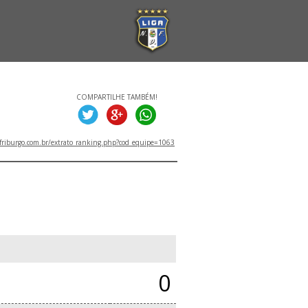
COMPARTILHE TAMBÉM!
friburgo.com.br/extrato_ranking.php?cod_equipe=1063
0