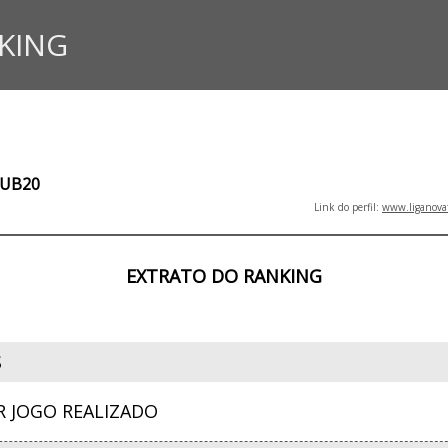
KING
SUB20
Link do perfil:
www.liganova
EXTRATO DO RANKING
S
R JOGO REALIZADO