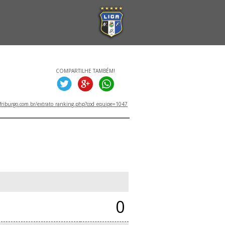
COMPARTILHE TAMBÉM!
friburgo.com.br/extrato_ranking.php?cod_equipe=1047
0