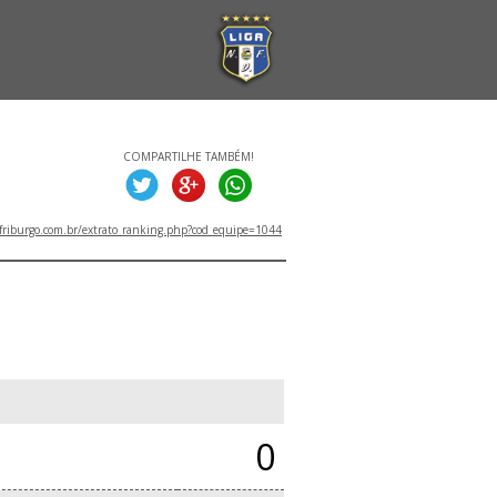
COMPARTILHE TAMBÉM!
friburgo.com.br/extrato_ranking.php?cod_equipe=1044
0