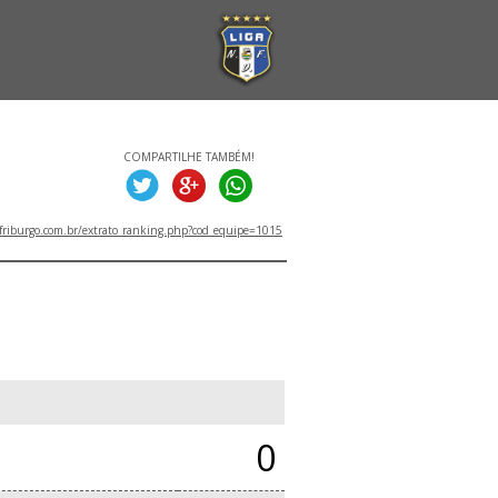
COMPARTILHE TAMBÉM!
friburgo.com.br/extrato_ranking.php?cod_equipe=1015
0