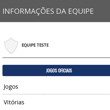
INFORMAÇÕES DA EQUIPE
EQUIPE TESTE
JOGOS OFICIAIS
Jogos
Vitórias