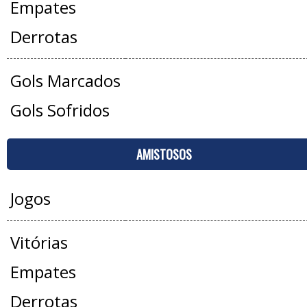
Empates
Derrotas
Gols Marcados
Gols Sofridos
AMISTOSOS
Jogos
Vitórias
Empates
Derrotas