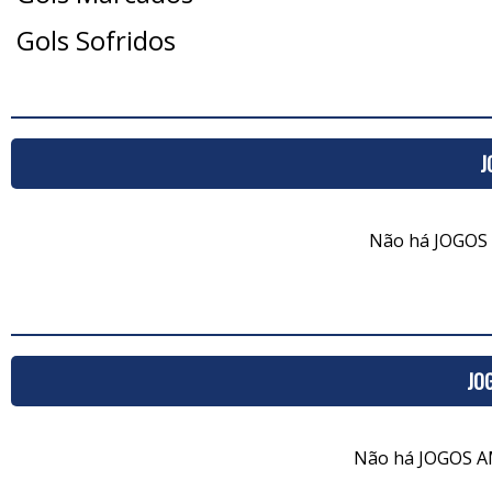
Gols Sofridos
J
Não há JOGOS 
JO
Não há JOGOS A