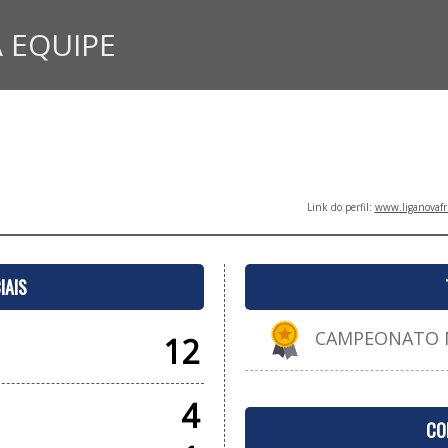
 EQUIPE
Link do perfil:
www.liganovafr
IAIS
CAMPEONATO MU
12
4
CO