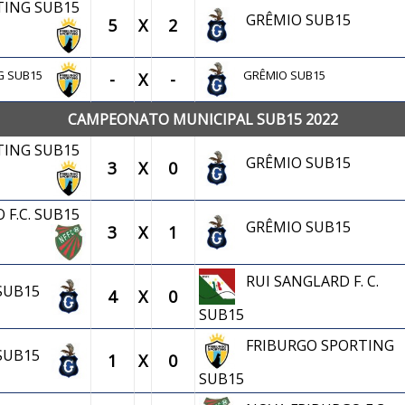
TING SUB15
GRÊMIO SUB15
5
X
2
NG SUB15
GRÊMIO SUB15
-
X
-
CAMPEONATO MUNICIPAL SUB15 2022
TING SUB15
GRÊMIO SUB15
3
X
0
 F.C. SUB15
GRÊMIO SUB15
3
X
1
RUI SANGLARD F. C.
 SUB15
4
X
0
SUB15
FRIBURGO SPORTING
 SUB15
1
X
0
SUB15