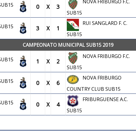
NOVA FRIBURGO F.C.
 SUB15
0
X
3
SUB15
RUI SANGLARD F. C.
 SUB15
3
X
1
SUB15
CAMPEONATO MUNICIPAL SUB15 2019
NOVA FRIBURGO F.C.
 SUB15
1
X
2
SUB15
NOVA FRIBURGO
 SUB15
0
X
6
COUNTRY CLUB SUB15
FRIBURGUENSE A.C.
 SUB15
0
X
4
SUB15