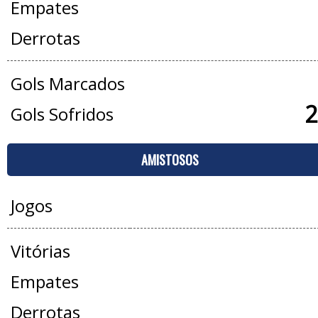
Empates
Derrotas
Gols Marcados
2
Gols Sofridos
AMISTOSOS
Jogos
Vitórias
Empates
Derrotas