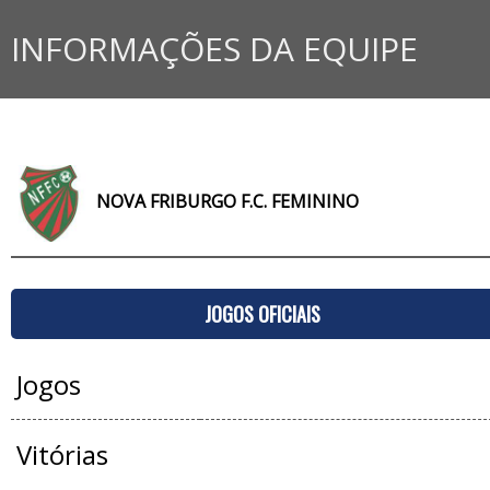
INFORMAÇÕES DA EQUIPE
NOVA FRIBURGO F.C. FEMININO
JOGOS OFICIAIS
Jogos
Vitórias