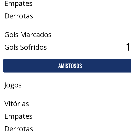
Empates
Derrotas
Gols Marcados
1
Gols Sofridos
AMISTOSOS
Jogos
Vitórias
Empates
Derrotas