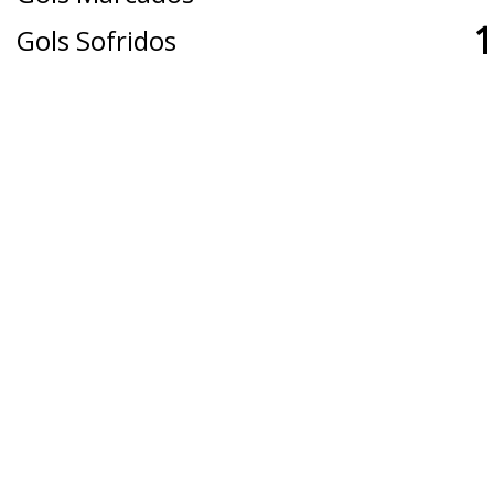
1
Gols Sofridos