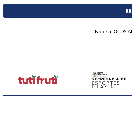
JO
Não há JOGOS A