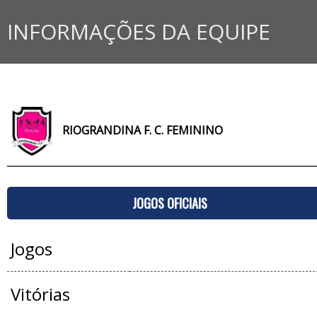
INFORMAÇÕES DA EQUIPE
RIOGRANDINA F. C. FEMININO
JOGOS OFICIAIS
Jogos
Vitórias