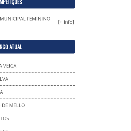
MPETIÇÕES
 MUNICIPAL FEMININO
[+ info]
ENCO ATUAL
A VEIGA
ILVA
VA
O DE MELLO
NTOS