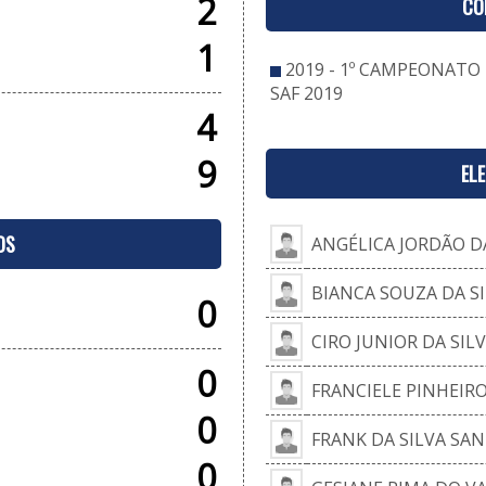
2
CO
1
2019 - 1º CAMPEONATO
SAF 2019
4
9
EL
OS
ANGÉLICA JORDÃO D
BIANCA SOUZA DA S
0
CIRO JUNIOR DA SIL
0
FRANCIELE PINHEIR
0
FRANK DA SILVA SA
0