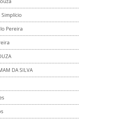
Souza
 Simplício
llo Pereira
eira
SOUZA
MAM DA SILVA
es
os