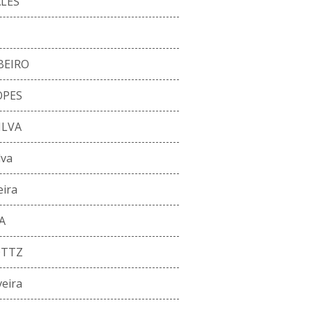
ALES
BEIRO
OPES
ILVA
lva
eira
A
OTTZ
veira