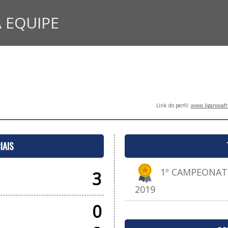
 EQUIPE
Link do perfil:
www.liganovafr
IAIS
1º CAMPEONATO
3
2019
0