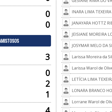
GESIANE RIMA DO V
0
INARA LIMA TEXEIRA
0
JANAYARA HOTTZ RI
JEISIANE MOREIRA L
 AMISTOSOS
JOSYMAR MELO DA S
3
Larissa Moreira da Si
Larissa Warol de Oliv
0
LETÍCIA LIMA TEXEIR
2
LONARA BRANCO H
1
Lorrane Warol de Oli
4