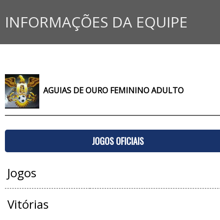
INFORMAÇÕES DA EQUIPE
AGUIAS DE OURO FEMININO ADULTO
JOGOS OFICIAIS
Jogos
Vitórias