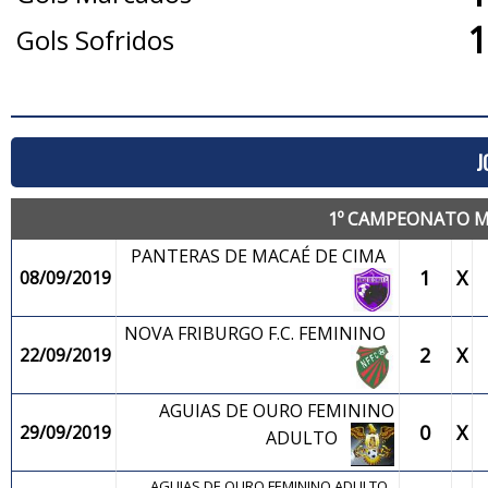
1
Gols Sofridos
J
1º CAMPEONATO M
PANTERAS DE MACAÉ DE CIMA
1
X
08/09/2019
NOVA FRIBURGO F.C. FEMININO
2
X
22/09/2019
AGUIAS DE OURO FEMININO
0
X
29/09/2019
ADULTO
AGUIAS DE OURO FEMININO ADULTO