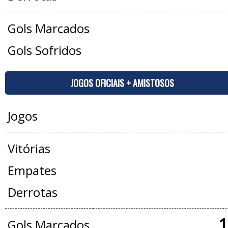
Gols Marcados
Gols Sofridos
JOGOS OFICIAIS + AMISTOSOS
Jogos
Vitórias
Empates
Derrotas
1
Gols Marcados