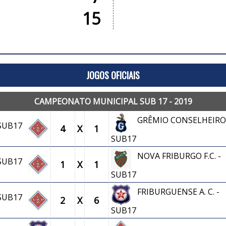
15
JOGOS OFICIAIS
CAMPEONATO MUNICIPAL SUB 17 - 2019
GRÊMIO CONSELHEIRO 
 SUB17
4
X
1
SUB17
NOVA FRIBURGO F.C. -
 SUB17
1
X
1
SUB17
FRIBURGUENSE A. C. -
 SUB17
2
X
6
SUB17