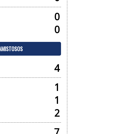
0
0
 AMISTOSOS
4
1
1
2
7