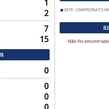
1
2019 - CAMPEONATO MU
2
7
EL
15
Não foi encontrado
OS
0
0
0
0