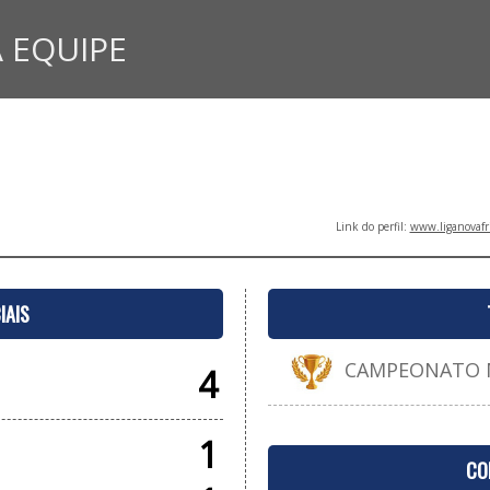
 EQUIPE
Link do perfil:
www.liganovafr
IAIS
CAMPEONATO MU
4
1
CO